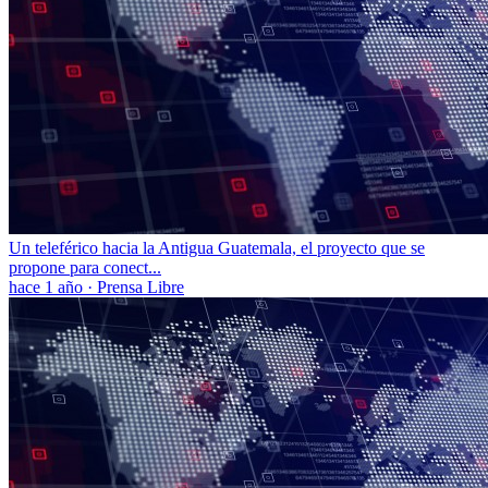
Un teleférico hacia la Antigua Guatemala, el proyecto que se
propone para conect...
hace 1 año
·
Prensa Libre