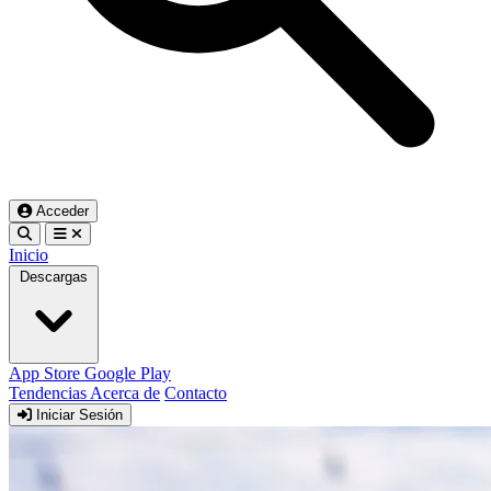
Acceder
Inicio
Descargas
App Store
Google Play
Tendencias
Acerca de
Contacto
Iniciar Sesión