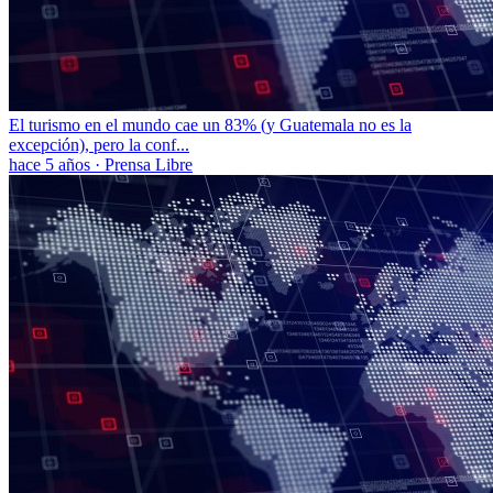
El turismo en el mundo cae un 83% (y Guatemala no es la
excepción), pero la conf...
hace 5 años
·
Prensa Libre