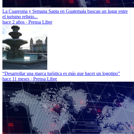
La Cuaresma y Semana Santa en Guatemala buscan un lugar entre
el turismo religio...
hace 2 años
·
Prensa Libre
“Desarrollar una marca turística es más que hacer un logotipo”
hace 11 meses
·
Prensa Libre