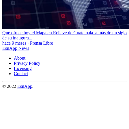
Qué ofrece hoy el Mapa en Relieve de Guatemala, a más de un siglo
de su inaugura...
hace 9 meses
·
Prensa Libre
EsilApp News
About
Privacy Policy
Licensing
Contact
© 2022
EsilApp
.