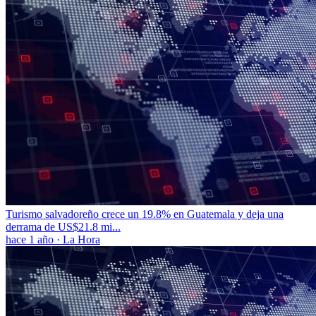
Turismo salvadoreño crece un 19.8% en Guatemala y deja una
derrama de US$21.8 mi...
hace 1 año
·
La Hora