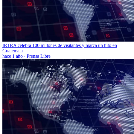
IRTRA celebra 100 millones de visitantes y marca un hito en
Guatemala
hace 1 año
·
Prensa Libre