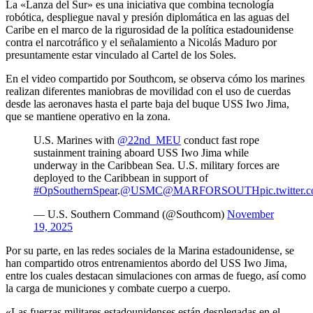
La «Lanza del Sur» es una iniciativa que combina tecnología
robótica, despliegue naval y presión diplomática en las aguas del
Caribe en el marco de la rigurosidad de la política estadounidense
contra el narcotráfico y el señalamiento a Nicolás Maduro por
presuntamente estar vinculado al Cartel de los Soles.
En el video compartido por Southcom, se observa cómo los marines
realizan diferentes maniobras de movilidad con el uso de cuerdas
desde las aeronaves hasta el parte baja del buque USS Iwo Jima,
que se mantiene operativo en la zona.
U.S. Marines with
@22nd_MEU
conduct fast rope
sustainment training aboard USS Iwo Jima while
underway in the Caribbean Sea. U.S. military forces are
deployed to the Caribbean in support of
#OpSouthernSpear
.
@USMC
@MARFORSOUTH
pic.twitte
— U.S. Southern Command (@Southcom)
November
19, 2025
Por su parte, en las redes sociales de la Marina estadounidense, se
han compartido otros entrenamientos abordo del USS Iwo Jima,
entre los cuales destacan simulaciones con armas de fuego, así como
la carga de municiones y combate cuerpo a cuerpo.
«Las fuerzas militares estadounidenses están desplegadas en el