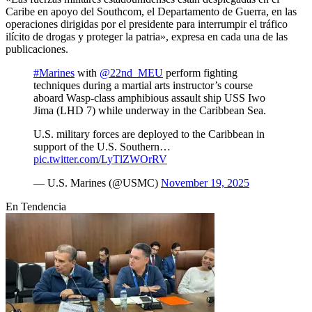
Caribe en apoyo del Southcom, el Departamento de Guerra, en las
operaciones dirigidas por el presidente para interrumpir el tráfico
ilícito de drogas y proteger la patria», expresa en cada una de las
publicaciones.
#Marines
with
@22nd_MEU
perform fighting
techniques during a martial arts instructor’s course
aboard Wasp-class amphibious assault ship USS Iwo
Jima (LHD 7) while underway in the Caribbean Sea.
U.S. military forces are deployed to the Caribbean in
support of the U.S. Southern…
pic.twitter.com/LyTlZWOrRV
— U.S. Marines (@USMC)
November 19, 2025
En Tendencia