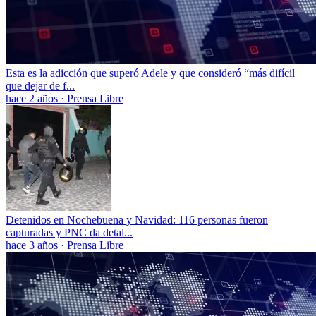
Esta es la adicción que superó Adele y que consideró “más difícil
que dejar de f...
hace 2 años
·
Prensa Libre
Detenidos en Nochebuena y Navidad: 116 personas fueron
capturadas y PNC da detal...
hace 3 años
·
Prensa Libre