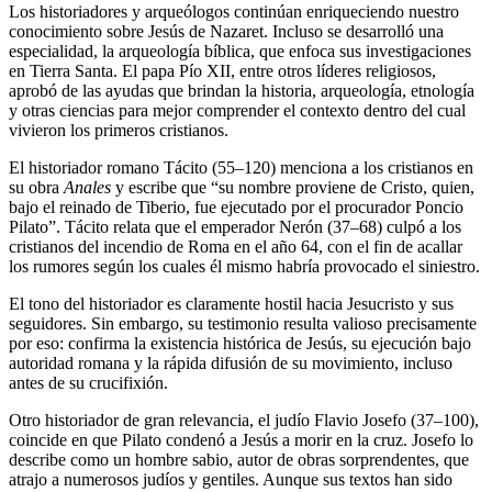
Los historiadores y arqueólogos continúan enriqueciendo nuestro
conocimiento sobre Jesús de Nazaret. Incluso se desarrolló una
especialidad, la arqueología bíblica, que enfoca sus investigaciones
en Tierra Santa. El papa Pío XII, entre otros líderes religiosos,
aprobó de las ayudas que brindan la historia, arqueología, etnología
y otras ciencias para mejor comprender el contexto dentro del cual
vivieron los primeros cristianos.
El historiador romano Tácito (55–120) menciona a los cristianos en
su obra
Anales
y escribe que “su nombre proviene de Cristo, quien,
bajo el reinado de Tiberio, fue ejecutado por el procurador Poncio
Pilato”. Tácito relata que el emperador Nerón (37–68) culpó a los
cristianos del incendio de Roma en el año 64, con el fin de acallar
los rumores según los cuales él mismo habría provocado el siniestro.
El tono del historiador es claramente hostil hacia Jesucristo y sus
seguidores. Sin embargo, su testimonio resulta valioso precisamente
por eso: confirma la existencia histórica de Jesús, su ejecución bajo
autoridad romana y la rápida difusión de su movimiento, incluso
antes de su crucifixión.
Otro historiador de gran relevancia, el judío Flavio Josefo (37–100),
coincide en que Pilato condenó a Jesús a morir en la cruz. Josefo lo
describe como un hombre sabio, autor de obras sorprendentes, que
atrajo a numerosos judíos y gentiles. Aunque sus textos han sido