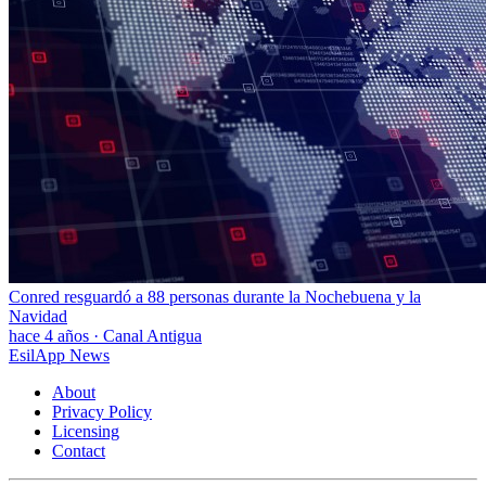
Conred resguardó a 88 personas durante la Nochebuena y la
Navidad
hace 4 años
·
Canal Antigua
EsilApp News
About
Privacy Policy
Licensing
Contact