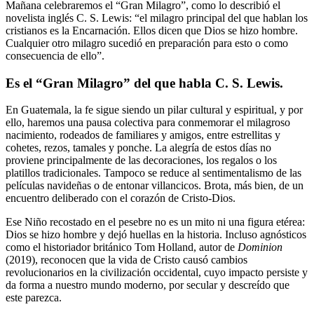
Mañana celebraremos el “Gran Milagro”, como lo describió el
novelista inglés C. S. Lewis: “el milagro principal del que hablan los
cristianos es la Encarnación. Ellos dicen que Dios se hizo hombre.
Cualquier otro milagro sucedió en preparación para esto o como
consecuencia de ello”.
Es el “Gran Milagro” del que habla C. S. Lewis.
En Guatemala, la fe sigue siendo un pilar cultural y espiritual, y por
ello, haremos una pausa colectiva para conmemorar el milagroso
nacimiento, rodeados de familiares y amigos, entre estrellitas y
cohetes, rezos, tamales y ponche. La alegría de estos días no
proviene principalmente de las decoraciones, los regalos o los
platillos tradicionales. Tampoco se reduce al sentimentalismo de las
películas navideñas o de entonar villancicos. Brota, más bien, de un
encuentro deliberado con el corazón de Cristo-Dios.
Ese Niño recostado en el pesebre no es un mito ni una figura etérea:
Dios se hizo hombre y dejó huellas en la historia. Incluso agnósticos
como el historiador británico Tom Holland, autor de
Dominion
(2019), reconocen que la vida de Cristo causó cambios
revolucionarios en la civilización occidental, cuyo impacto persiste y
da forma a nuestro mundo moderno, por secular y descreído que
este parezca.