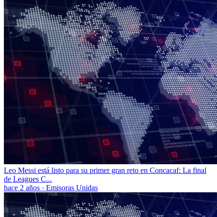
Leo Messi está listo para su primer gran reto en Concacaf: La final
de Leagues C...
hace 2 años
·
Emisoras Unidas