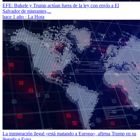
EFE: Bukele y Trump actúan fuera de la ley con envío a El
Salvador de migrantes,...
hace 1 año
·
La Hora
La inmigración ilegal «está matando a Europa», afirma Trump en su
llegada a Euro...