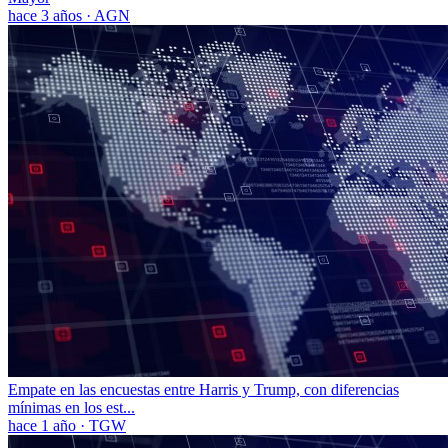
hace 3 años
·
AGN
Empate en las encuestas entre Harris y Trump, con diferencias
mínimas en los est...
hace 1 año
·
TGW