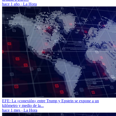
hace 1 año
·
La Hora
EFE: La «conexión» entre Trump y Epstein se expone a un
kilómetro y medio de la...
hace 1 mes
·
La Hora