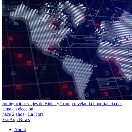
Inmigración: viajes de Biden y Trump revelan la importancia del
tema en eleccion...
hace 2 años
·
La Hora
EsilApp News
About