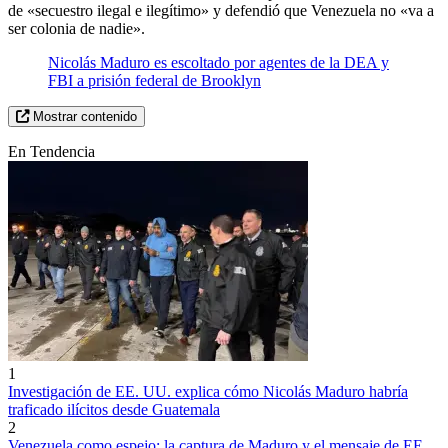
de «secuestro ilegal e ilegítimo» y defendió que Venezuela no «va a
ser colonia de nadie».
Nicolás Maduro es escoltado por agentes de la DEA y
FBI a prisión federal de Brooklyn
Mostrar contenido
En Tendencia
1
Investigación de EE. UU. explica cómo Nicolás Maduro habría
traficado ilícitos desde Guatemala
2
Venezuela como espejo: la captura de Maduro y el mensaje de EE.