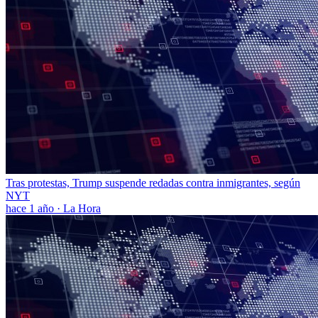
Tras protestas, Trump suspende redadas contra inmigrantes, según
NYT
hace 1 año
·
La Hora