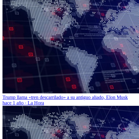
Trump llama «tren descarrilado» a su antiguo aliado, Elon Musk
hace 1 año
·
La Hora