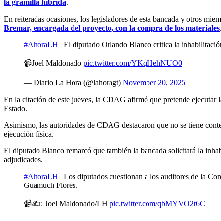
la gramilla híbrida
.
En reiteradas ocasiones, los legisladores de esta bancada y otros mie
Bremar, encargada del proyecto, con la compra de los materiales
#AhoraLH
| El diputado Orlando Blanco critica la inhabilitaci
📹Joel Maldonado
pic.twitter.com/YKqHehNUO0
— Diario La Hora (@lahoragt)
November 20, 2025
En la citación de este jueves, la CDAG afirmó que pretende ejecutar 
Estado.
Asimismo, las autoridades de CDAG destacaron que no se tiene contem
ejecución física.
El diputado Blanco remarcó que también la bancada solicitará la inhabil
adjudicados.
#AhoraLH
| Los diputados cuestionan a los auditores de la Co
Guamuch Flores.
📹✍️: Joel Maldonado/LH
pic.twitter.com/qbMYVO2t6C