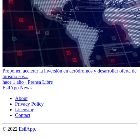
Proponen acelerar la inversión en aeródromos y desarrollar oferta de
turismo sos...
hace 1 año
·
Prensa Libre
EsilApp News
About
Privacy Policy
Licensing
Contact
© 2022
EsilApp
.