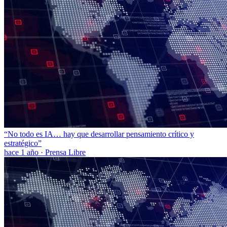
“No todo es IA… hay que desarrollar pensamiento crítico y
estratégico”
hace 1 año
·
Prensa Libre