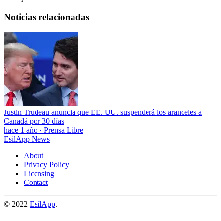
Noticias relacionadas
Justin Trudeau anuncia que EE. UU. suspenderá los aranceles a
Canadá por 30 días
hace 1 año
·
Prensa Libre
EsilApp News
About
Privacy Policy
Licensing
Contact
© 2022
EsilApp
.