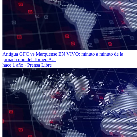
Antigua GFC vs Marquense EN VIVO: minuto a minuto de la
jornada uno del Torneo A...
hace 1 año
·
Prensa Libre