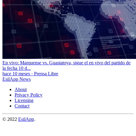
En vivo: Marquense vs. Guastatoya, sigue el en vivo del partido de
la fecha 10 d...
hace 10 meses
·
Prensa Libre
EsilApp News
About
Privacy Policy
Licensing
Contact
© 2022
EsilApp
.