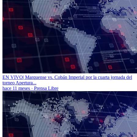
EN VIVO| Marquense vs. Cobán Imperial por la cuarta jornada del
torneo Apertura...
hace 11 meses
·
Prensa Libre