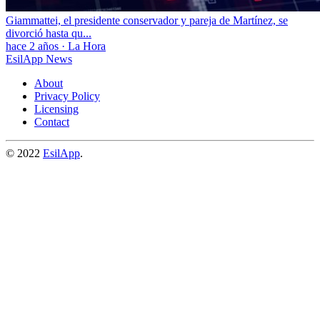
Giammattei, el presidente conservador y pareja de Martínez, se
divorció hasta qu...
hace 2 años
·
La Hora
EsilApp News
About
Privacy Policy
Licensing
Contact
© 2022
EsilApp
.