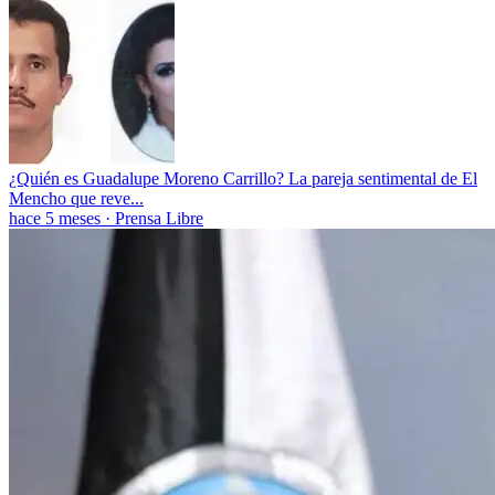
¿Quién es Guadalupe Moreno Carrillo? La pareja sentimental de El
Mencho que reve...
hace 5 meses
·
Prensa Libre