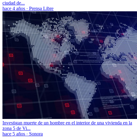
ciudad de...
hace 4 años
·
Prensa Libre
Investigan muerte de un hombre en el interior de una vivienda en la
zona 5 de Vi...
hace 5 años
·
Sonora