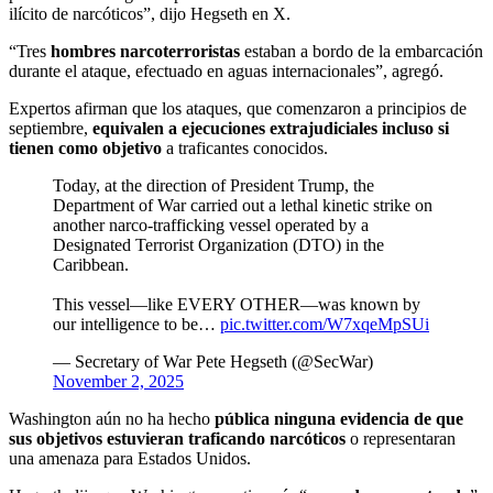
ilícito de narcóticos”, dijo Hegseth en X.
“Tres
hombres narcoterroristas
estaban a bordo de la embarcación
durante el ataque, efectuado en aguas internacionales”, agregó.
Expertos afirman que los ataques, que comenzaron a principios de
septiembre,
equivalen a ejecuciones extrajudiciales incluso si
tienen como objetivo
a traficantes conocidos.
Today, at the direction of President Trump, the
Department of War carried out a lethal kinetic strike on
another narco-trafficking vessel operated by a
Designated Terrorist Organization (DTO) in the
Caribbean.
This vessel—like EVERY OTHER—was known by
our intelligence to be…
pic.twitter.com/W7xqeMpSUi
— Secretary of War Pete Hegseth (@SecWar)
November 2, 2025
Washington aún no ha hecho
pública ninguna evidencia de que
sus objetivos estuvieran traficando narcóticos
o representaran
una amenaza para Estados Unidos.