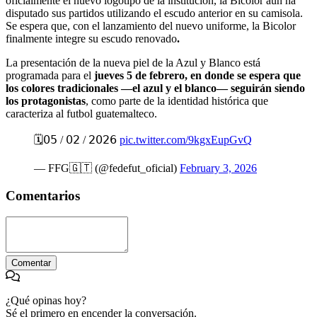
oficialmente el nuevo logotipo de la institución, la Bicolor aún ha
disputado sus partidos utilizando el escudo anterior en su camisola.
Se espera que, con el lanzamiento del nuevo uniforme, la Bicolor
finalmente integre su escudo renovado
.
La presentación de la nueva piel de la Azul y Blanco está
programada para el
jueves 5 de febrero, en donde se espera que
los colores tradicionales —el azul y el blanco— seguirán siendo
los protagonistas
, como parte de la identidad histórica que
caracteriza al futbol guatemalteco.
🗓️𝟢𝟧 / 𝟢𝟤 / 𝟤𝟢𝟤𝟨
pic.twitter.com/9kgxEupGvQ
— FFG🇬🇹 (@fedefut_oficial)
February 3, 2026
Comentarios
Comentar
¿Qué opinas hoy?
Sé el primero en encender la conversación.