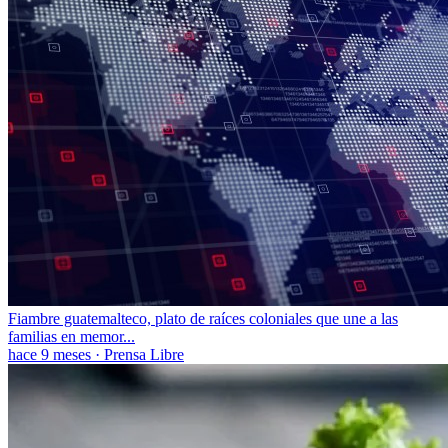
Fiambre guatemalteco, plato de raíces coloniales que une a las
familias en memor...
hace 9 meses
·
Prensa Libre