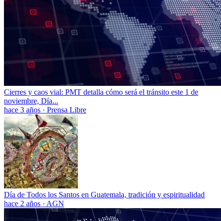
Cierres y caos vial: PMT detalla cómo será el tránsito este 1 de
noviembre, Día...
hace 3 años
·
Prensa Libre
Día de Todos los Santos en Guatemala, tradición y espiritualidad
hace 2 años
·
AGN