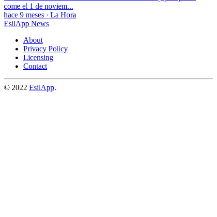
come el 1 de noviem...
hace 9 meses
·
La Hora
EsilApp News
About
Privacy Policy
Licensing
Contact
© 2022
EsilApp
.