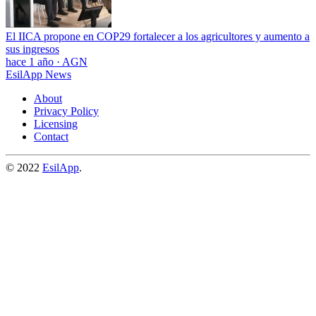
El IICA propone en COP29 fortalecer a los agricultores y aumento a
sus ingresos
hace 1 año
·
AGN
EsilApp News
About
Privacy Policy
Licensing
Contact
© 2022
EsilApp
.