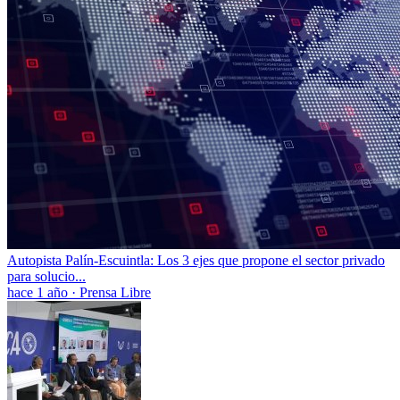
Autopista Palín-Escuintla: Los 3 ejes que propone el sector privado
para solucio...
hace 1 año
·
Prensa Libre