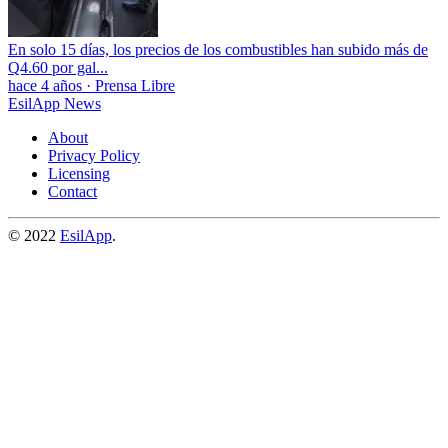
En solo 15 días, los precios de los combustibles han subido más de
Q4.60 por gal...
hace 4 años
·
Prensa Libre
EsilApp News
About
Privacy Policy
Licensing
Contact
© 2022
EsilApp
.