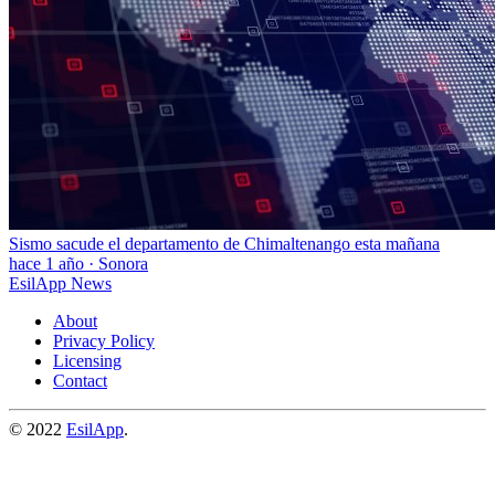
Sismo sacude el departamento de Chimaltenango esta mañana
hace 1 año
·
Sonora
EsilApp News
About
Privacy Policy
Licensing
Contact
© 2022
EsilApp
.