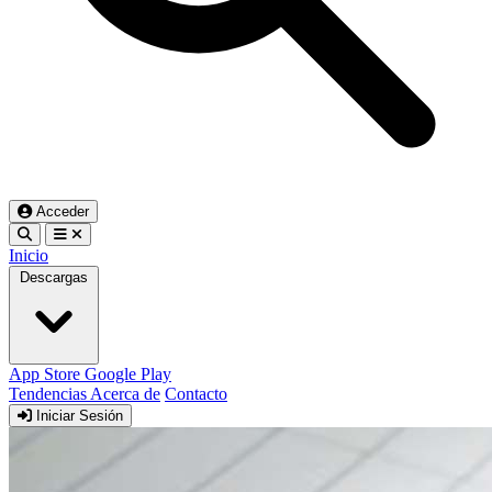
Acceder
Inicio
Descargas
App Store
Google Play
Tendencias
Acerca de
Contacto
Iniciar Sesión