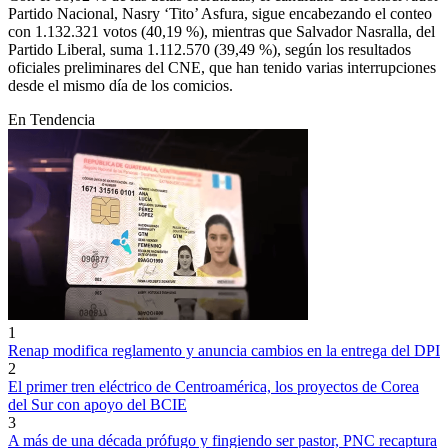
Partido Nacional, Nasry ‘Tito’ Asfura, sigue encabezando el conteo
con 1.132.321 votos (40,19 %), mientras que Salvador Nasralla, del
Partido Liberal, suma 1.112.570 (39,49 %), según los resultados
oficiales preliminares del CNE, que han tenido varias interrupciones
desde el mismo día de los comicios.
En Tendencia
1
Renap modifica reglamento y anuncia cambios en la entrega del DPI
2
El primer tren eléctrico de Centroamérica, los proyectos de Corea
del Sur con apoyo del BCIE
3
A más de una década prófugo y fingiendo ser pastor, PNC recaptura