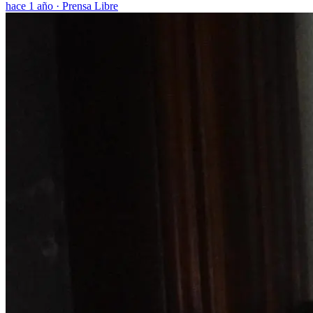
hace 1 año
·
Prensa Libre