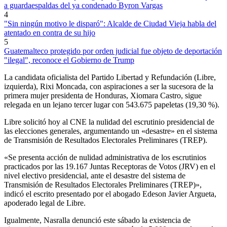
a guardaespaldas del ya condenado Byron Vargas
4
"Sin ningún motivo le disparó": Alcalde de Ciudad Vieja habla del
atentado en contra de su hijo
5
Guatemalteco protegido por orden judicial fue objeto de deportación
"ilegal", reconoce el Gobierno de Trump
La candidata oficialista del Partido Libertad y Refundación (Libre,
izquierda), Rixi Moncada, con aspiraciones a ser la sucesora de la
primera mujer presidenta de Honduras, Xiomara Castro, sigue
relegada en un lejano tercer lugar con 543.675 papeletas (19,30 %).
Libre solicitó hoy al CNE la nulidad del escrutinio presidencial de
las elecciones generales, argumentando un «desastre» en el sistema
de Transmisión de Resultados Electorales Preliminares (TREP).
«Se presenta acción de nulidad administrativa de los escrutinios
practicados por las 19.167 Juntas Receptoras de Votos (JRV) en el
nivel electivo presidencial, ante el desastre del sistema de
Transmisión de Resultados Electorales Preliminares (TREP)»,
indicó el escrito presentado por el abogado Edeson Javier Argueta,
apoderado legal de Libre.
Igualmente, Nasralla denunció este sábado la existencia de