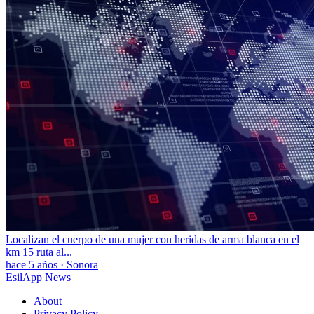
Localizan el cuerpo de una mujer con heridas de arma blanca en el
km 15 ruta al...
hace 5 años
·
Sonora
EsilApp News
About
Privacy Policy