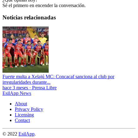
Sé el primero en encender la conversación.
Noticias relacionadas
Fuerte multa a Xelajú MC: Concacaf sanciona al club por
irregularidades durante...
hace 3 meses
·
Prensa Libre
EsilApp News
About
Privacy Policy
Licensing
Contact
© 2022
EsilApp
.