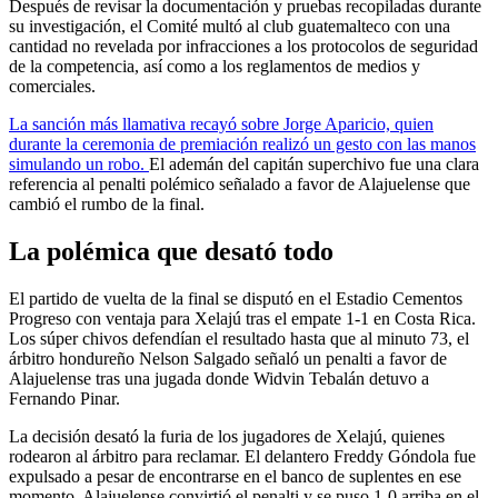
Después de revisar la documentación y pruebas recopiladas durante
su investigación, el Comité multó al club guatemalteco con una
cantidad no revelada por infracciones a los protocolos de seguridad
de la competencia, así como a los reglamentos de medios y
comerciales.
La sanción más llamativa recayó sobre Jorge Aparicio, quien
durante la ceremonia de premiación realizó un gesto con las manos
simulando un robo.
El ademán del capitán superchivo fue una clara
referencia al penalti polémico señalado a favor de Alajuelense que
cambió el rumbo de la final.
La polémica que desató todo
El partido de vuelta de la final se disputó en el Estadio Cementos
Progreso con ventaja para Xelajú tras el empate 1-1 en Costa Rica.
Los súper chivos defendían el resultado hasta que al minuto 73, el
árbitro hondureño Nelson Salgado señaló un penalti a favor de
Alajuelense tras una jugada donde Widvin Tebalán detuvo a
Fernando Pinar.
La decisión desató la furia de los jugadores de Xelajú, quienes
rodearon al árbitro para reclamar. El delantero Freddy Góndola fue
expulsado a pesar de encontrarse en el banco de suplentes en ese
momento. Alajuelense convirtió el penalti y se puso 1-0 arriba en el