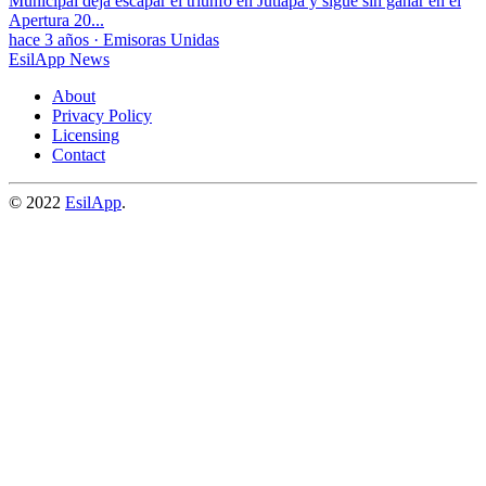
Municipal deja escapar el triunfo en Jutiapa y sigue sin ganar en el
Apertura 20...
hace 3 años
·
Emisoras Unidas
EsilApp News
About
Privacy Policy
Licensing
Contact
© 2022
EsilApp
.