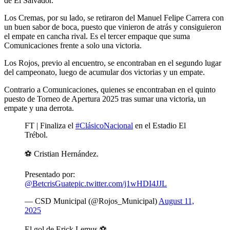
de El Salvador.
Los Cremas, por su lado, se retiraron del Manuel Felipe Carrera con
un buen sabor de boca, puesto que vinieron de atrás y consiguieron
el empate en cancha rival. Es el tercer empaque que suma
Comunicaciones frente a solo una victoria.
Los Rojos, previo al encuentro, se encontraban en el segundo lugar
del campeonato, luego de acumular dos victorias y un empate.
Contrario a Comunicaciones, quienes se encontraban en el quinto
puesto de Torneo de Apertura 2025 tras sumar una victoria, un
empate y una derrota.
FT | Finaliza el
#ClásicoNacional
en el Estadio El
Trébol.
⚽️ Cristian Hernández.
Presentado por:
@BetcrisGuate
pic.twitter.com/j1wHDI4JJL
— CSD Municipal (@Rojos_Municipal)
August 11,
2025
El gol de Erick Lemus ⚽️