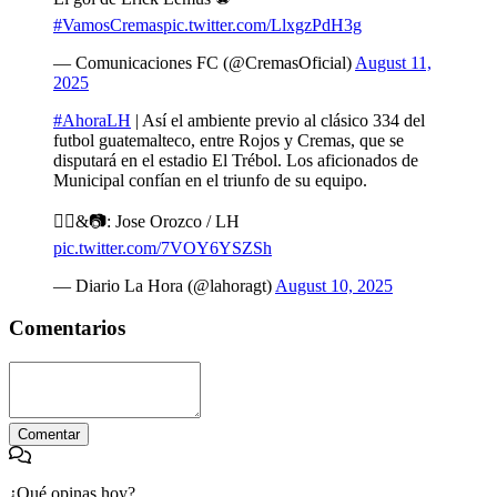
#VamosCremas
pic.twitter.com/LlxgzPdH3g
— Comunicaciones FC (@CremasOficial)
August 11,
2025
#AhoraLH
| Así el ambiente previo al clásico 334 del
futbol guatemalteco, entre Rojos y Cremas, que se
disputará en el estadio El Trébol. Los aficionados de
Municipal confían en el triunfo de su equipo.
✍🏻&📷: Jose Orozco / LH
pic.twitter.com/7VOY6YSZSh
— Diario La Hora (@lahoragt)
August 10, 2025
Comentarios
Comentar
¿Qué opinas hoy?