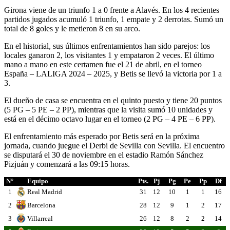
Girona viene de un triunfo 1 a 0 frente a Alavés. En los 4 recientes
partidos jugados acumuló 1 triunfo, 1 empate y 2 derrotas. Sumó un
total de 8 goles y le metieron 8 en su arco.
En el historial, sus últimos enfrentamientos han sido parejos: los
locales ganaron 2, los visitantes 1 y empataron 2 veces. El último
mano a mano en este certamen fue el 21 de abril, en el torneo
España – LALIGA 2024 – 2025, y Betis se llevó la victoria por 1 a
3.
El dueño de casa se encuentra en el quinto puesto y tiene 20 puntos
(5 PG – 5 PE – 2 PP), mientras que la visita sumó 10 unidades y
está en el décimo octavo lugar en el torneo (2 PG – 4 PE – 6 PP).
El enfrentamiento más esperado por Betis será en la próxima
jornada, cuando juegue el Derbi de Sevilla con Sevilla. El encuentro
se disputará el 30 de noviembre en el estadio Ramón Sánchez
Pizjuán y comenzará a las 09:15 horas.
N°
Equipo
Pts.
Pj
Pg
Pe
Pp
Df
1
Real Madrid
31
12
10
1
1
16
2
Barcelona
28
12
9
1
2
17
3
Villarreal
26
12
8
2
2
14