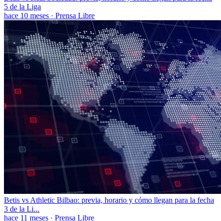
5 de la Liga
hace 10 meses
·
Prensa Libre
Betis vs Athletic Bilbao: previa, horario y cómo llegan para la fecha
3 de la Li...
hace 11 meses
·
Prensa Libre