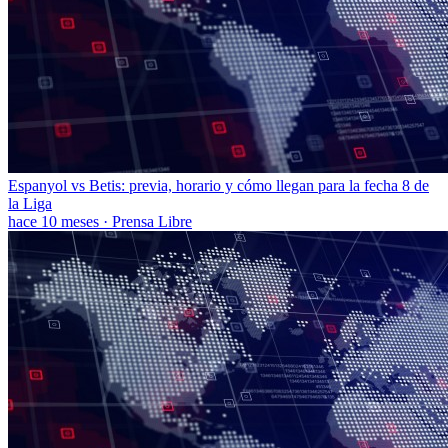
Espanyol vs Betis: previa, horario y cómo llegan para la fecha 8 de
la Liga
hace 10 meses
·
Prensa Libre