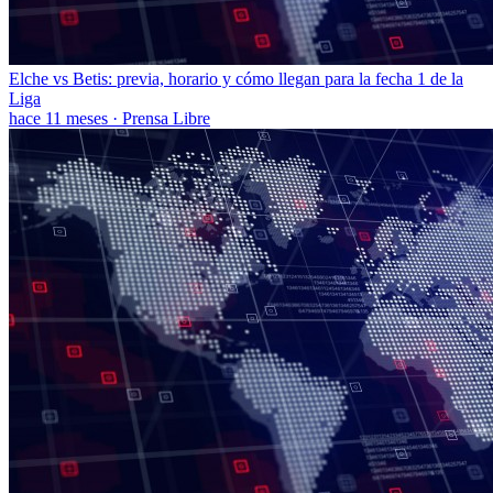
Elche vs Betis: previa, horario y cómo llegan para la fecha 1 de la
Liga
hace 11 meses
·
Prensa Libre