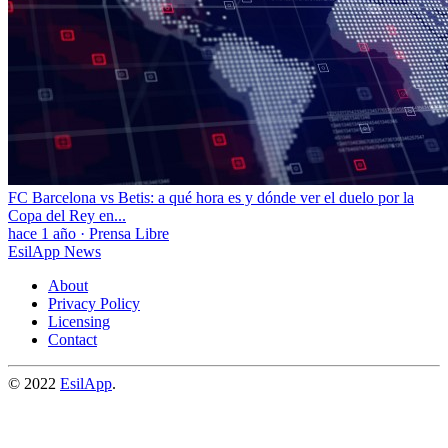
FC Barcelona vs Betis: a qué hora es y dónde ver el duelo por la
Copa del Rey en...
hace 1 año
·
Prensa Libre
EsilApp News
About
Privacy Policy
Licensing
Contact
© 2022
EsilApp
.