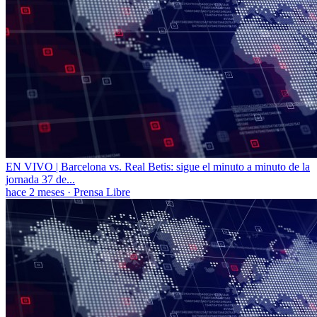
EN VIVO | Barcelona vs. Real Betis: sigue el minuto a minuto de la
jornada 37 de...
hace 2 meses
·
Prensa Libre