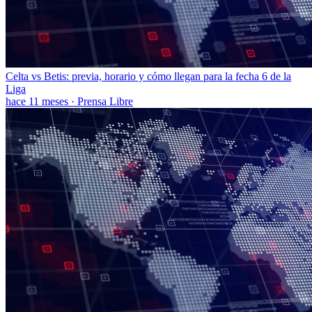
Celta vs Betis: previa, horario y cómo llegan para la fecha 6 de la
Liga
hace 11 meses
·
Prensa Libre