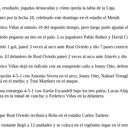
 resultado, jugadas destacadas y cómo queda la tabla de la Liga.
ro por la fecha 18, celebrado este domingo en el estadio el Mendi.
ico Viñas al minuto 10 del segundo tiempo, pero luego pudo igualar el
do pegaron un tiro en el palo. Los jugadores Pablo Ibáñez y David Cos
tió 1 gol, pateó 3 veces al arco ante Real Oviedo y dio 7 pases correct
an. El delantero de Real Oviedo pateó 2 veces al arco ante Alavés y dio 
rico Viñas dejó en ridículo con un estupendo caño a Jonny Otto, defen
ción 4-5-1 con Antonio Sivera en el arco; Jonny Otto, Nahuel Tenagli
 en el medio; y Toni Martínez en el ataque.
na estrategia 4-5-1 con Aarón Escandell bajo los tres palos; Lucas Ah
a en la mitad de cancha; y Federico Viñas en la delantera.
ue Real Oviedo recibirá a Betis en el estadio Carlos Tartiere.
 visitante llegó a 12 unidades y se coloca en el vigésimo lugar en el tor