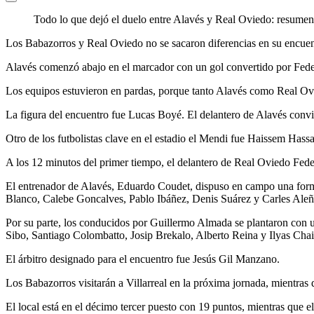
Todo lo que dejó el duelo entre Alavés y Real Oviedo: resumen,
Los Babazorros y Real Oviedo no se sacaron diferencias en su encuent
Alavés comenzó abajo en el marcador con un gol convertido por Feder
Los equipos estuvieron en pardas, porque tanto Alavés como Real Ovie
La figura del encuentro fue Lucas Boyé. El delantero de Alavés convir
Otro de los futbolistas clave en el estadio el Mendi fue Haissem Hass
A los 12 minutos del primer tiempo, el delantero de Real Oviedo Fede
El entrenador de Alavés, Eduardo Coudet, dispuso en campo una forma
Blanco, Calebe Goncalves, Pablo Ibáñez, Denis Suárez y Carles Aleñá
Por su parte, los conducidos por Guillermo Almada se plantaron con u
Sibo, Santiago Colombatto, Josip Brekalo, Alberto Reina y Ilyas Chair
El árbitro designado para el encuentro fue Jesús Gil Manzano.
Los Babazorros visitarán a Villarreal en la próxima jornada, mientras q
El local está en el décimo tercer puesto con 19 puntos, mientras que el