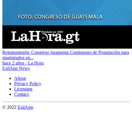
Retransmisión: Congreso juramenta Comisiones de Postulación para
magistrados en...
hace 2 años
·
La Hora
EsilApp News
About
Privacy Policy
Licensing
Contact
© 2022
EsilApp
.