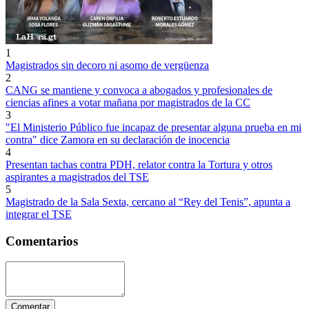
1
Magistrados sin decoro ni asomo de vergüenza
2
CANG se mantiene y convoca a abogados y profesionales de
ciencias afines a votar mañana por magistrados de la CC
3
"El Ministerio Público fue incapaz de presentar alguna prueba en mi
contra" dice Zamora en su declaración de inocencia
4
Presentan tachas contra PDH, relator contra la Tortura y otros
aspirantes a magistrados del TSE
5
Magistrado de la Sala Sexta, cercano al “Rey del Tenis”, apunta a
integrar el TSE
Comentarios
Comentar