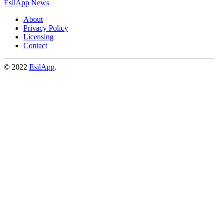
EsilApp News
About
Privacy Policy
Licensing
Contact
© 2022
EsilApp
.