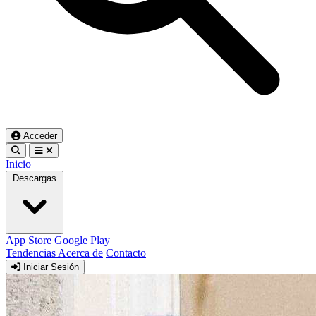
Acceder
Inicio
Descargas
App Store
Google Play
Tendencias
Acerca de
Contacto
Iniciar Sesión