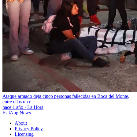
Ataque armado deja cinco personas fallecidas en Boca del Monte,
entre ellas un r...
hace 1 año
·
La Hora
EsilApp News
About
Privacy Policy
Licensing