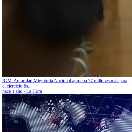
IGM: Autoridad Migratoria Nacional aprueba 77 millones más para
el ejercicio fis...
hace 1 año
·
La Hora