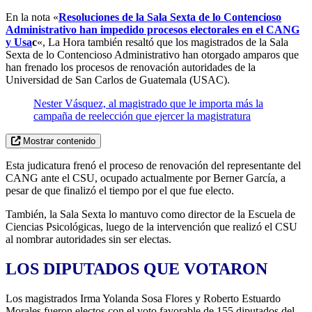
En la nota «
Resoluciones de la Sala Sexta de lo Contencioso
Administrativo han impedido procesos electorales en el CANG
y Usa
c
«, La Hora también resaltó que los magistrados de la Sala
Sexta de lo Contencioso Administrativo han otorgado amparos que
han frenado los procesos de renovación autoridades de la
Universidad de San Carlos de Guatemala (USAC).
Nester Vásquez, al magistrado que le importa más la
campaña de reelección que ejercer la magistratura
Mostrar contenido
Esta judicatura frenó el proceso de renovación del representante del
CANG ante el CSU, ocupado actualmente por Berner García, a
pesar de que finalizó el tiempo por el que fue electo.
También, la Sala Sexta lo mantuvo como director de la Escuela de
Ciencias Psicológicas, luego de la intervención que realizó el CSU
al nombrar autoridades sin ser electas.
LOS DIPUTADOS QUE VOTARON
Los magistrados Irma Yolanda Sosa Flores y Roberto Estuardo
Morales fueron electos con el voto favorable de 155 diputados del