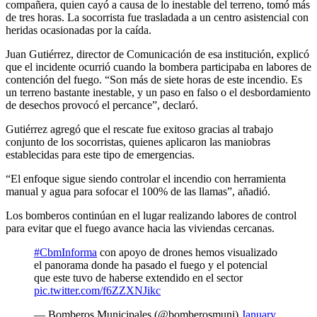
compañera, quien cayó a causa de lo inestable del terreno, tomó más
de tres horas. La socorrista fue trasladada a un centro asistencial con
heridas ocasionadas por la caída.
Juan Gutiérrez, director de Comunicación de esa institución, explicó
que el incidente ocurrió cuando la bombera participaba en labores de
contención del fuego. “Son más de siete horas de este incendio. Es
un terreno bastante inestable, y un paso en falso o el desbordamiento
de desechos provocó el percance”, declaró.
Gutiérrez agregó que el rescate fue exitoso gracias al trabajo
conjunto de los socorristas, quienes aplicaron las maniobras
establecidas para este tipo de emergencias.
“El enfoque sigue siendo controlar el incendio con herramienta
manual y agua para sofocar el 100% de las llamas”, añadió.
Los bomberos continúan en el lugar realizando labores de control
para evitar que el fuego avance hacia las viviendas cercanas.
#CbmInforma
con apoyo de drones hemos visualizado
el panorama donde ha pasado el fuego y el potencial
que este tuvo de haberse extendido en el sector
pic.twitter.com/f6ZZXNJikc
— Bomberos Municipales (@bomberosmuni)
January