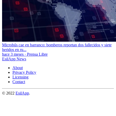
Microbús cae en barranco: bomberos reportan dos fallecidos y siete
heridos en ru...
hace 3 meses
·
Prensa Libre
EsilApp News
About
Privacy Policy
Licensing
Contact
© 2022
EsilApp
.