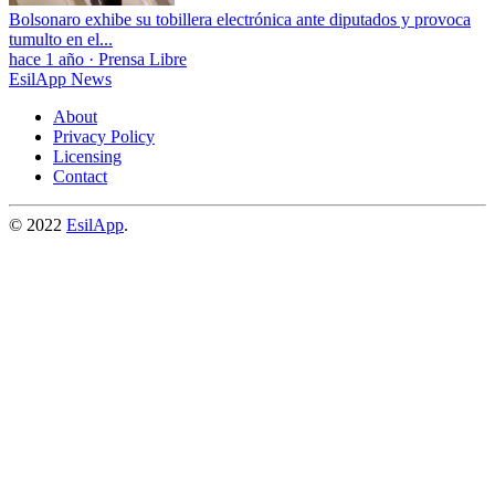
Bolsonaro exhibe su tobillera electrónica ante diputados y provoca
tumulto en el...
hace 1 año
·
Prensa Libre
EsilApp News
About
Privacy Policy
Licensing
Contact
© 2022
EsilApp
.