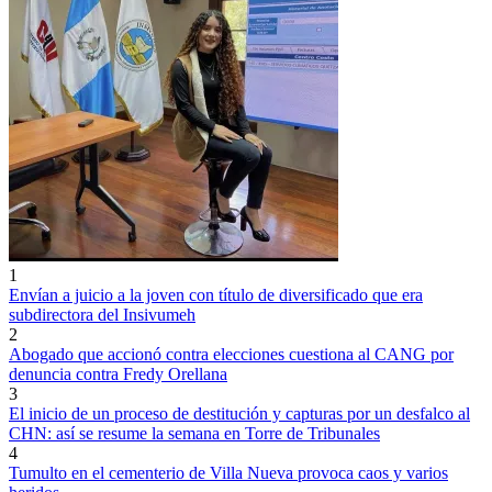
1
Envían a juicio a la joven con título de diversificado que era
subdirectora del Insivumeh
2
Abogado que accionó contra elecciones cuestiona al CANG por
denuncia contra Fredy Orellana
3
El inicio de un proceso de destitución y capturas por un desfalco al
CHN: así se resume la semana en Torre de Tribunales
4
Tumulto en el cementerio de Villa Nueva provoca caos y varios