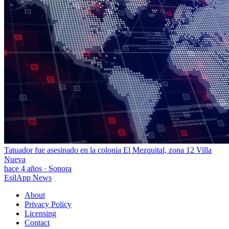
Tatuador fue asesinado en la colonia El Mezquital, zona 12 Villa
Nueva
hace 4 años
·
Sonora
EsilApp News
About
Privacy Policy
Licensing
Contact