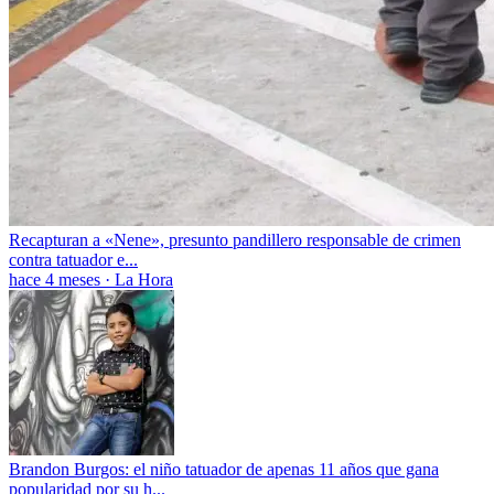
Recapturan a «Nene», presunto pandillero responsable de crimen
contra tatuador e...
hace 4 meses
·
La Hora
Brandon Burgos: el niño tatuador de apenas 11 años que gana
popularidad por su h...