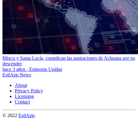
Mixco y Santa Lucía, complican las aspiraciones de Achuapa por no
descender
hace 3 años
·
Emisoras Unidas
EsilApp News
About
Privacy Policy
Licensing
Contact
© 2022
EsilApp
.