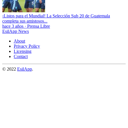
¡Listos para el Mundial! La Selección Sub 20 de Guatemala
completa sus amistosos...
hace 3 años
·
Prensa Libre
EsilApp News
About
Privacy Policy
Licensing
Contact
© 2022
EsilApp
.