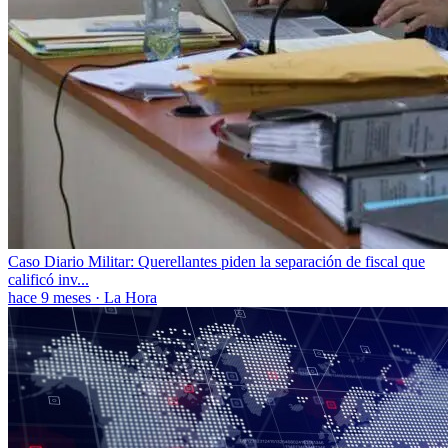
Caso Diario Militar: Querellantes piden la separación de fiscal que
calificó inv...
hace 9 meses
·
La Hora