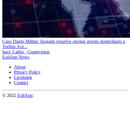
Caso Diario Militar: Juzgado resuelve otorgar arresto domiciliario a
Toribio Ace...
hace 3 años
·
Guatevision
EsilApp News
About
Privacy Policy
Licensing
Contact
© 2022
EsilApp
.