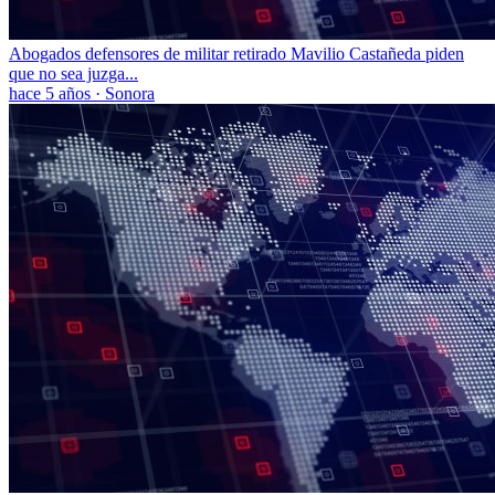
Abogados defensores de militar retirado Mavilio Castañeda piden
que no sea juzga...
hace 5 años
·
Sonora