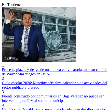
En Tendencia
1
Proceso, plazos y riesgo de una nueva convocatoria, marcan cambio
de Walter Mazariegos en USAC
2
Ciclo escolar 2026: Mineduc oficializa calendario de actividades del
sector público y privado
3
Puente construido por comunitarios en Baja Verapaz no puede ser
intervenido por CIV al ser ruta municipal
4
Cambios de Donald Trump en embajadas plantean desafíos para la