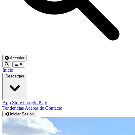
Acceder
Inicio
Descargas
App Store
Google Play
Tendencias
Acerca de
Contacto
Iniciar Sesión