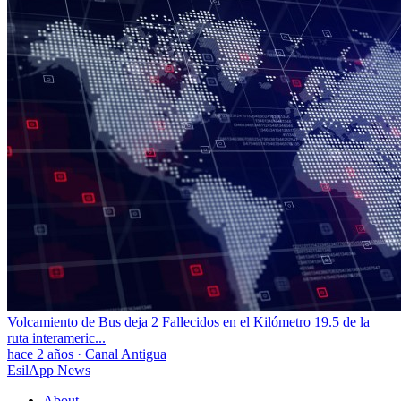
Volcamiento de Bus deja 2 Fallecidos en el Kilómetro 19.5 de la
ruta interameric...
hace 2 años
·
Canal Antigua
EsilApp News
About