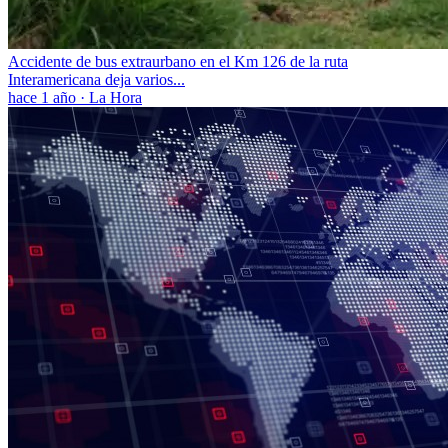
Accidente de bus extraurbano en el Km 126 de la ruta
Interamericana deja varios...
hace 1 año
·
La Hora