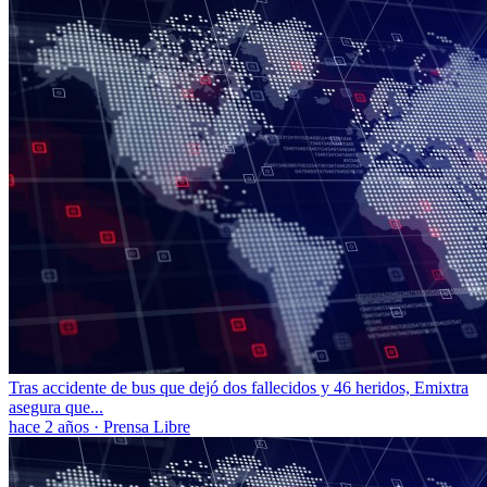
Tras accidente de bus que dejó dos fallecidos y 46 heridos, Emixtra
asegura que...
hace 2 años
·
Prensa Libre