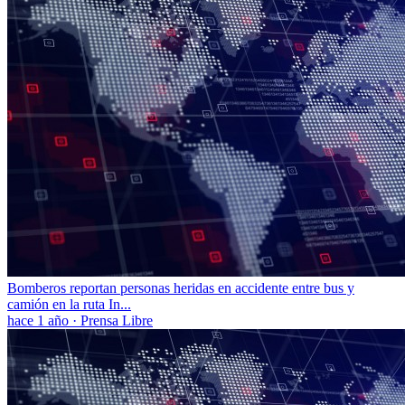
Bomberos reportan personas heridas en accidente entre bus y
camión en la ruta In...
hace 1 año
·
Prensa Libre