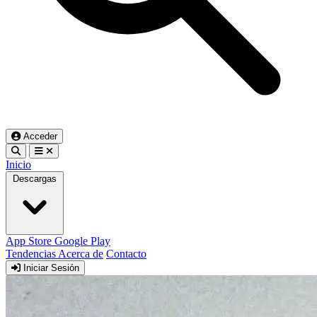
Acceder
Inicio
Descargas
App Store
Google Play
Tendencias
Acerca de
Contacto
Iniciar Sesión