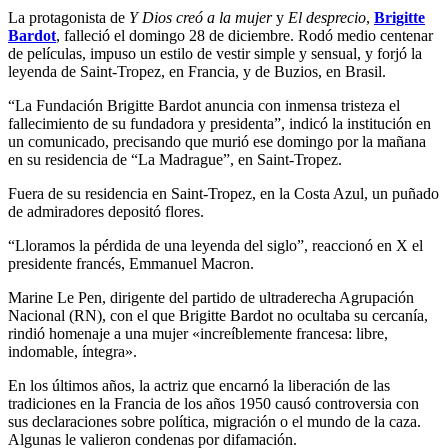
La protagonista de
Y Dios creó a la mujer
y
El desprecio
,
Brigitte
Bardot
, falleció el domingo 28 de diciembre. Rodó medio centenar
de películas, impuso un estilo de vestir simple y sensual, y forjó la
leyenda de Saint-Tropez, en Francia, y de Buzios, en Brasil.
“La Fundación Brigitte Bardot anuncia con inmensa tristeza el
fallecimiento de su fundadora y presidenta”, indicó la institución en
un comunicado, precisando que murió ese domingo por la mañana
en su residencia de “La Madrague”, en Saint-Tropez.
Fuera de su residencia en Saint-Tropez, en la Costa Azul, un puñado
de admiradores depositó flores.
“Lloramos la pérdida de una leyenda del siglo”, reaccionó en X el
presidente francés, Emmanuel Macron.
Marine Le Pen, dirigente del partido de ultraderecha Agrupación
Nacional (RN), con el que Brigitte Bardot no ocultaba su cercanía,
rindió homenaje a una mujer «increíblemente francesa: libre,
indomable, íntegra».
En los últimos años, la actriz que encarnó la liberación de las
tradiciones en la Francia de los años 1950 causó controversia con
sus declaraciones sobre política, migración o el mundo de la caza.
Algunas le valieron condenas por difamación.