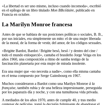
«La libertad es ser uno mismo, incluso cuando incomoda», escribió
en el epílogo de un libro titulado
Mon BBcédaire
, publicado en
Francia en octubre.
La Marilyn Monroe francesa
Antes de que se hablara de sus posiciones políticas o sociales, B. B.,
por sus iniciales, era simplemente un mito: el de una mujer liberada
de la moral, de la forma de vestir, del amor, de los códigos sexuales.
«Brigitte Bardot, Bardot / Brigitte besó, besó / y dentro del cine /
todo el mundo enloqueció», cantaba el brasileño Jorge Veiga en los
años 1960, una composición a ritmo de samba testigo de la
fascinación planetaria por esta mujer de mirada insolente.
Era una mujer que «no necesita a nadie», como ella misma cantaba
en el tema compuesto por Serge Gainsbourg en 1967.
Muchos consideraron a Bardot como una Marilyn Monroe
à la
française
, también rubia y de una belleza impresionante, perseguida
por los paparazis día y noche, y con una tumultuosa vida privada.
A mediados de los años 1970, antes de cumplir 40, y tras medio
centenar de películas, tomó la decisión fulminante de abandonar el