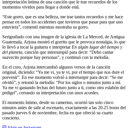
interpretación íntima de una canción que le trae recuerdos de los
momentos vividos para llegar a donde está.
“Este gorro, que es una belleza, me trae tantos recuerdos y me hace
pensar en todos los accidentes que tuvieron que pasar para que uno
estuviera”, comentó mientras mostraba su gorro.
Serigrafiado con una imagen de la iglesia de La Merced, de Antigua
Guatemala, Arjona mostró el gorrito que le provoca nostalgia, lo que
lo llevó a tocar la guitarra e interpretar
En algún lugar del tiempo y
del planeta
, canción que interrumpió para decir: “Debo cantar
suavecito porque hay personas”, y continuó con la melodía.
En el coro, Arjona intercambió algunos versos de la canción
original, diciendo: “Ya me vi, ya te vi, por el tiempo que nos dure el
porvenir”. En ese momento volvió a interrumpir para decir: “Se me
olvidó”, y retomó la melodía: “Por los siglos o minutos junto a mí.
Ya me vi gastando fechas del futuro junto a ti, como otro eslabón del
pedigrí”, cerrando su interpretación con unos acordes.
El momento íntimo, desde su camerino, ocurrió tan solo cinco
minutos antes de salir al escenario, exactamente a las 20.25 horas del
pasado jueves 6 de noviembre, fecha en que ofreció su cuarto
concierto.
Abrir en Instagram