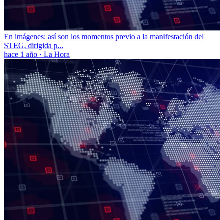
En imágenes: así son los momentos previo a la manifestación del
STEG, dirigida p...
hace 1 año
·
La Hora