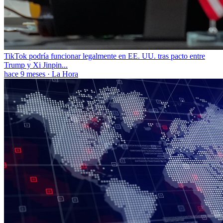
TikTok podría funcionar legalmente en EE. UU. tras pacto entre
Trump y Xi Jinpin...
hace 9 meses
·
La Hora