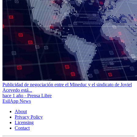
Publicidad de negociación entre el Mineduc y el sindicato de Joviel
Acevedo está...
hace 1 año
·
Prensa Libre
EsilApp News
About
Privacy Policy
Licensing
Contact