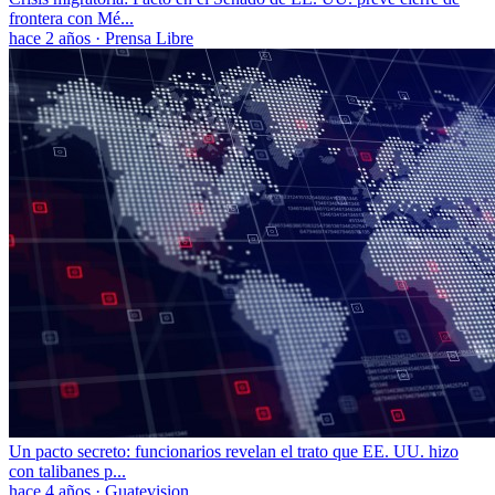
frontera con Mé...
hace 2 años
·
Prensa Libre
Un pacto secreto: funcionarios revelan el trato que EE. UU. hizo
con talibanes p...
hace 4 años
·
Guatevision