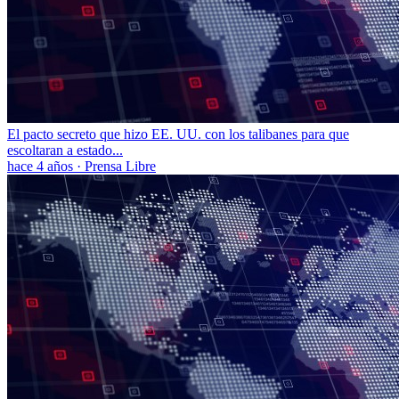
El pacto secreto que hizo EE. UU. con los talibanes para que
escoltaran a estado...
hace 4 años
·
Prensa Libre