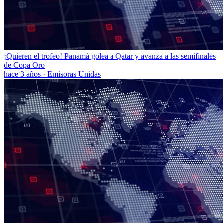
¡Quieren el trofeo! Panamá golea a Qatar y avanza a las semifinales
de Copa Oro
hace 3 años
·
Emisoras Unidas