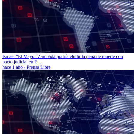
Ismael “El Mayo” Zambada podría eludir la pena de muerte con
pacto judicial en E...
hace 1 año
·
Prensa Libre