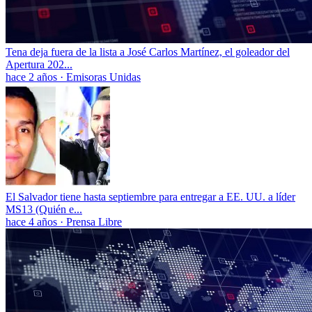
Tena deja fuera de la lista a José Carlos Martínez, el goleador del
Apertura 202...
hace 2 años
·
Emisoras Unidas
El Salvador tiene hasta septiembre para entregar a EE. UU. a líder
MS13 (Quién e...
hace 4 años
·
Prensa Libre