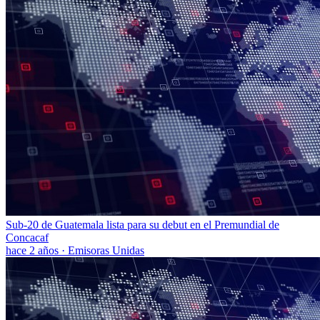
Sub-20 de Guatemala lista para su debut en el Premundial de
Concacaf
hace 2 años
·
Emisoras Unidas