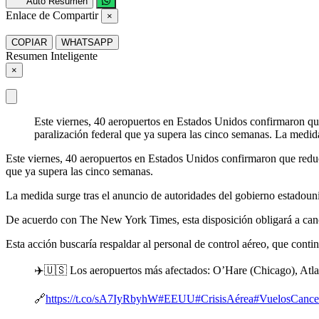
Auto Resumen
Enlace de Compartir
×
COPIAR
WHATSAPP
Resumen Inteligente
×
Este viernes, 40 aeropuertos en Estados Unidos confirmaron que
paralización federal que ya supera las cinco semanas. La medid
Este viernes, 40 aeropuertos en Estados Unidos confirmaron que reduc
que ya supera las cinco semanas.
La medida surge tras el anuncio de autoridades del gobierno estadouni
De acuerdo con The New York Times, esta disposición obligará a cance
Esta acción buscaría respaldar al personal de control aéreo, que conti
✈️🇺🇸 Los aeropuertos más afectados: O’Hare (Chicago), Atlan
🔗
https://t.co/sA7IyRbyhW
#EEUU
#CrisisAérea
#VuelosCance