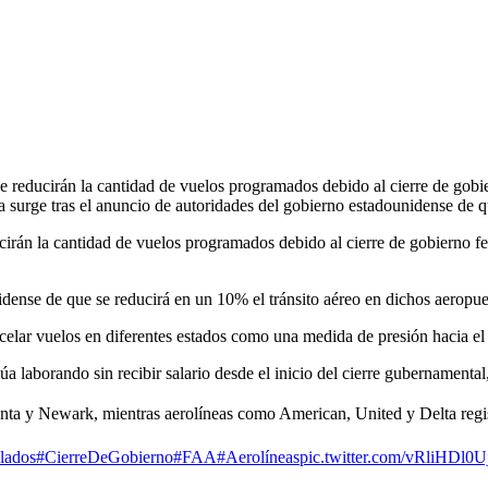
 reducirán la cantidad de vuelos programados debido al cierre de gobi
a surge tras el anuncio de autoridades del gobierno estadounidense de
irán la cantidad de vuelos programados debido al cierre de gobierno fe
dense de que se reducirá en un 10% el tránsito aéreo en dichos aeropuer
lar vuelos en diferentes estados como una medida de presión hacia el P
núa laborando sin recibir salario desde el inicio del cierre gubernamenta
ta y Newark, mientras aerolíneas como American, United y Delta regis
lados
#CierreDeGobierno
#FAA
#Aerolíneas
pic.twitter.com/vRliHDl0U