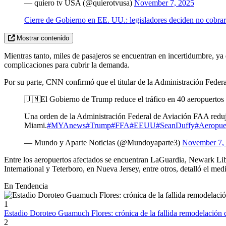
— quiero tv USA (@quierotvusa)
November 7, 2025
Cierre de Gobierno en EE. UU.: legisladores deciden no cobrar
Mostrar contenido
Mientras tanto, miles de pasajeros se encuentran en incertidumbre, ya q
complicaciones para cubrir la demanda.
Por su parte, CNN confirmó que el titular de la Administración Federal
🇺🇲El Gobierno de Trump reduce el tráfico en 40 aeropuerto
Una orden de la Administración Federal de Aviación FAA redujo
Miami.
#MYAnews
#Trump
#FFA
#EEUU
#SeanDuffy
#Aeropue
— Mundo y Aparte Noticias (@Mundoyaparte3)
November 7,
Entre los aeropuertos afectados se encuentran LaGuardia, Newark Libe
International y Teterboro, en Nueva Jersey, entre otros, detalló el med
En Tendencia
1
Estadio Doroteo Guamuch Flores: crónica de la fallida remodelación d
2