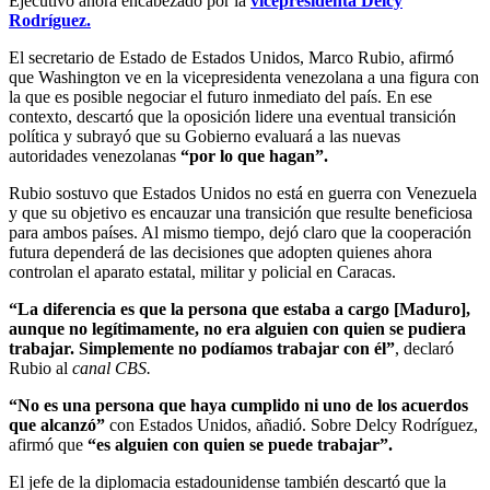
Ejecutivo ahora encabezado por la
vicepresidenta Delcy
Rodríguez.
El secretario de Estado de Estados Unidos, Marco Rubio, afirmó
que Washington ve en la vicepresidenta venezolana a una figura con
la que es posible negociar el futuro inmediato del país. En ese
contexto, descartó que la oposición lidere una eventual transición
política y subrayó que su Gobierno evaluará a las nuevas
autoridades venezolanas
“por lo que hagan”.
Rubio sostuvo que Estados Unidos no está en guerra con Venezuela
y que su objetivo es encauzar una transición que resulte beneficiosa
para ambos países. Al mismo tiempo, dejó claro que la cooperación
futura dependerá de las decisiones que adopten quienes ahora
controlan el aparato estatal, militar y policial en Caracas.
“La diferencia es que la persona que estaba a cargo [Maduro],
aunque no legítimamente, no era alguien con quien se pudiera
trabajar. Simplemente no podíamos trabajar con él”
, declaró
Rubio al
canal CBS.
“No es una persona que haya cumplido ni uno de los acuerdos
que alcanzó”
con Estados Unidos, añadió. Sobre Delcy Rodríguez,
afirmó que
“es alguien con quien se puede trabajar”.
El jefe de la diplomacia estadounidense también descartó que la