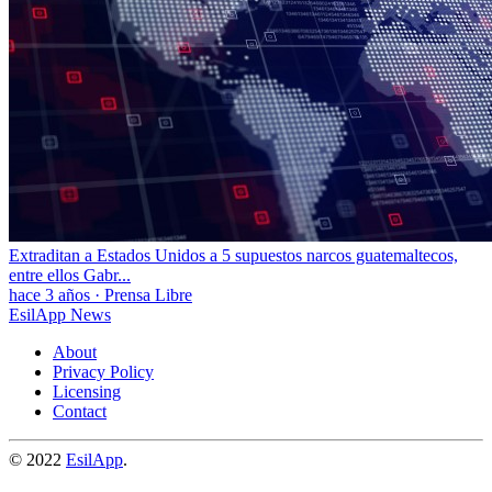
Extraditan a Estados Unidos a 5 supuestos narcos guatemaltecos,
entre ellos Gabr...
hace 3 años
·
Prensa Libre
EsilApp News
About
Privacy Policy
Licensing
Contact
© 2022
EsilApp
.