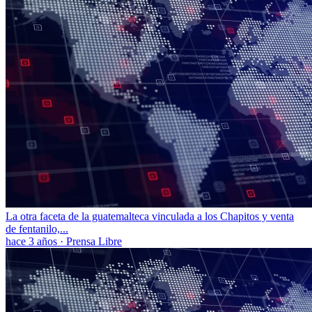
La otra faceta de la guatemalteca vinculada a los Chapitos y venta
de fentanilo,...
hace 3 años
·
Prensa Libre