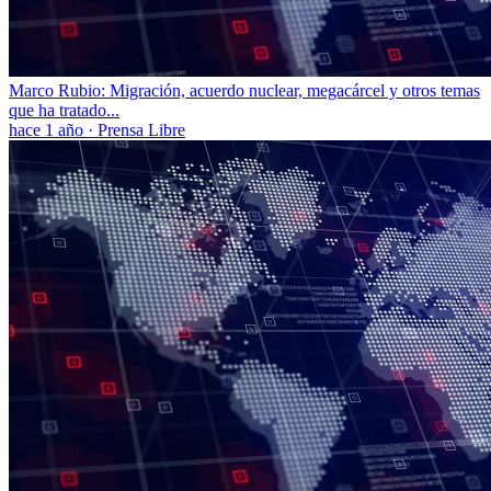
Marco Rubio: Migración, acuerdo nuclear, megacárcel y otros temas
que ha tratado...
hace 1 año
·
Prensa Libre