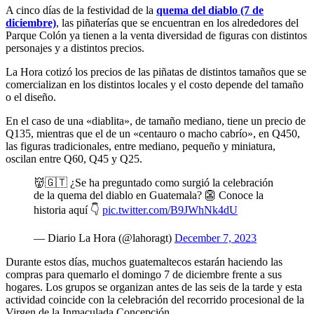
A cinco días de la festividad de la
quema del diablo (7 de
diciembre)
, las piñaterías que se encuentran en los alrededores del
Parque Colón ya tienen a la venta diversidad de figuras con distintos
personajes y a distintos precios.
La Hora cotizó los precios de las piñatas de distintos tamaños que se
comercializan en los distintos locales y el costo depende del tamaño
o el diseño.
En el caso de una «diablita», de tamaño mediano, tiene un precio de
Q135, mientras que el de un «centauro o macho cabrío», en Q450,
las figuras tradicionales, entre mediano, pequeño y miniatura,
oscilan entre Q60, Q45 y Q25.
👹🇬🇹 ¿Se ha preguntado como surgió la celebración
de la quema del diablo en Guatemala? 👺 Conoce la
historia aquí 👇
pic.twitter.com/B9JWhNk4dU
— Diario La Hora (@lahoragt)
December 7, 2023
Durante estos días, muchos guatemaltecos estarán haciendo las
compras para quemarlo el domingo 7 de diciembre frente a sus
hogares. Los grupos se organizan antes de las seis de la tarde y esta
actividad coincide con la celebración del recorrido procesional de la
Virgen de la Inmaculada Concepción.