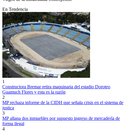
En Tendencia
1
Constructora Bremar retira maquinaria del estadio Doroteo
Guamuch Flores y esta es la razón
2
MP rechaza informe de la CIDH que señala crisis en el sistema de
justica
3
MP allana dos inmuebles por supuesto ingreso de mercadería de
forma ilegal
4