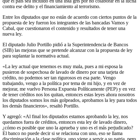
que el país sea incluido en una lista gris por no colaborar en la lucha
contra ese delito y el financiamiento al terrorismo.
Entre los diputados que no están de acuerdo con ciertos puntos de la
propuesta de ley fueron los integrantes de las bancadas Vamos y
Cabal, que cuestionaron el contenido y resultados de tener una
nueva ley.
El diputado Julio Portillo pidió a la Superintendencia de Bancos
(SIB) las mejoras que se pretende alcanzar con la propuesta de ley
para suplantar la normativa actual.
«La ley actual que tenemos es muy mala, pues a mi esposa la
pusieron de sospechosa de lavado de dinero por una tarjeta de
crédito, no podemos ser tan rigurosos en esa parte. Vengo
trabajando, vengo a la política por tema de mi hijo, y en vez de
mejorar, me vuelvo Persona Expuesta Políticamente (PEP) y en vez
de tener créditos nos los quitan, entonces estas leyes ahora nosotros
los diputados somos los más golpeados, aprobamos la ley para todos
los demás financieros», resaltó Portillo.
Y agregó: «Al final los diputados estamos aprobando la ley, nos
quedamos fuera de créditos, entonces esta ley de lavado dinero,
¿cómo es posible que uno la aprueba y uno es el más perjudicado?
El banco no puede decir si se relaciona con uno, eso se llama
discriminación a la clase política, uno viene a servir a su patria, pero