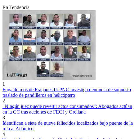
En Tendencia
1
Fuga de reos de Fraijanes II: PNC investiga denuncia de supuesto
traslado de pandilleros en helicóptero
2
"Ningún juez puede revertir actos consumados": Abogados actúan
en la CC tras acciones de FECI y Orellana
3
Identifican a siete de nueve fallecidos localizados bajo puente de la
ruta al Atlántico
4