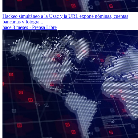
Hackeo simultáneo a la Usac y la URL expone nóminas, cuentas
bancarias y fotogra...
hace 3 meses
·
Prensa Libre