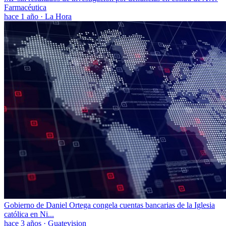
Farmacéutica
hace 1 año
·
La Hora
Gobierno de Daniel Ortega congela cuentas bancarias de la Iglesia
católica en Ni...
hace 3 años
·
Guatevision