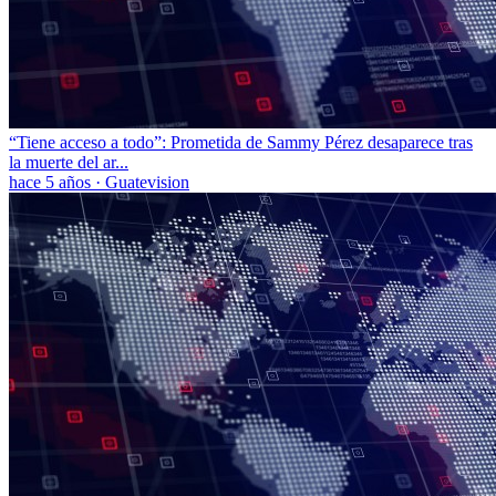
“Tiene acceso a todo”: Prometida de Sammy Pérez desaparece tras
la muerte del ar...
hace 5 años
·
Guatevision