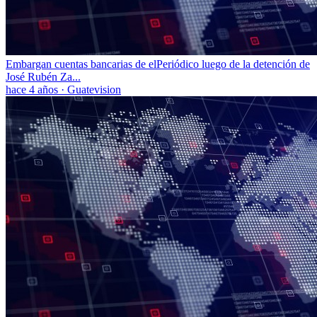
Embargan cuentas bancarias de elPeriódico luego de la detención de
José Rubén Za...
hace 4 años
·
Guatevision