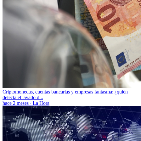
Criptomonedas, cuentas bancarias y empresas fantasma: ¿quién
detecta el lavado d...
hace 2 meses
·
La Hora