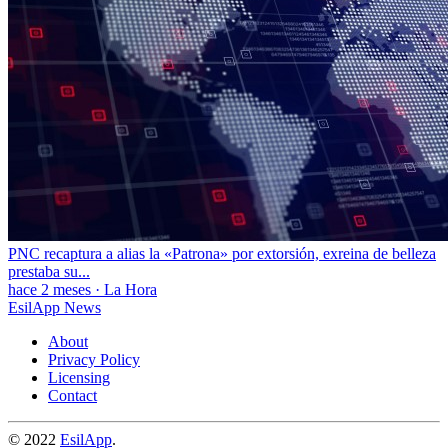
PNC recaptura a alias la «Patrona» por extorsión, exreina de belleza
prestaba su...
hace 2 meses
·
La Hora
EsilApp News
About
Privacy Policy
Licensing
Contact
© 2022
EsilApp
.