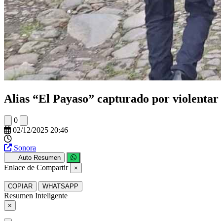
Alias “El Payaso” capturado por violenta
0
02/12/2025 20:46
Sonora
Auto Resumen
Enlace de Compartir
×
COPIAR
WHATSAPP
Resumen Inteligente
×