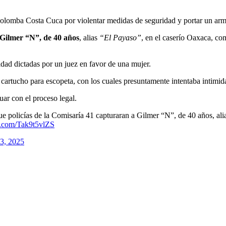
 Colomba Costa Cuca por violentar medidas de seguridad y portar un arm
Gilmer “N”, de 40 años
, alias
“El Payaso”
, en el caserío Oaxaca, c
idad dictadas por un juez en favor de una mujer.
cartucho para escopeta, con los cuales presuntamente intentaba intimida
uar con el proceso legal.
que policías de la Comisaría 41 capturaran a Gilmer “N”, de 40 años, al
er.com/Tak9t5vlZS
3, 2025