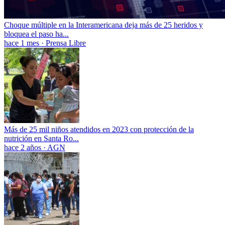
Choque múltiple en la Interamericana deja más de 25 heridos y
bloquea el paso ha...
hace 1 mes
·
Prensa Libre
Más de 25 mil niños atendidos en 2023 con protección de la
nutrición en Santa Ro...
hace 2 años
·
AGN