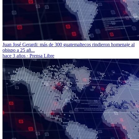
Juan José Gerardi: más de 300 guatemaltecos rindieron homenaje al
obispo a 25 añ...
hace 3 años
·
Prensa Libre