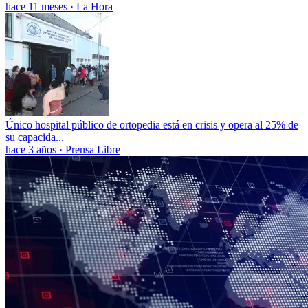
hace 11 meses
·
La Hora
Único hospital público de ortopedia está en crisis y opera al 25% de
su capacida...
hace 3 años
·
Prensa Libre