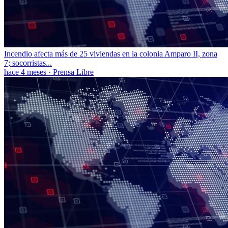
Incendio afecta más de 25 viviendas en la colonia Amparo II, zona
7; socorristas...
hace 4 meses
·
Prensa Libre