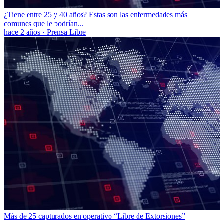
¿Tiene entre 25 y 40 años? Estas son las enfermedades más
comunes que le podrían...
hace 2 años
·
Prensa Libre
Más de 25 capturados en operativo “Libre de Extorsiones”