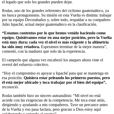
el legado que solo los grandes pueden dejar.
Rodas, uno de los grandes referentes del ciclismo guatemalteco, ya
no busca protagonismo. Su misión en esta Vuelta es distinta: trabajar
por su equipo Decorabaños y, sobre todo, respaldar a su compañero
Julio Ispaché, actual mejor guatemalteco en la clasificación.
“Estamos contentos por lo que hemos venido haciendo como
equipo. Quisiéramos estar en una mejor posición, pero la Vuelta
está muy dura; cada vez el nivel es más exigente y la altimetría
ha sido muy retadora.
Esperamos terminar de la mejor manera”,
comentó, con la madurez que solo da la experiencia.
El campeón que alguna vez encabezó los ataques ahora viste el
overol del esfuerzo colectivo.
“Hoy el compromiso es apoyar a Ispaché para que se mantenga en
esa posición.
Quisiera estar peleando los primeros puestos, pero
él está mejor ubicado y toca trabajar por el bien del equipo”,
reconoció.
Rodas también hizo un sincero autoanálisis: “Mi nivel no está
acorde con las exigencias de la competencia. Me toca estar atrás,
dirigiendo y ayudando a mis compañeros. Tuve un percance antes
de la Vuelta y eso pasa factura, pero gracias a Dios estoy aquí
colaborando y uniendo al equipo”.