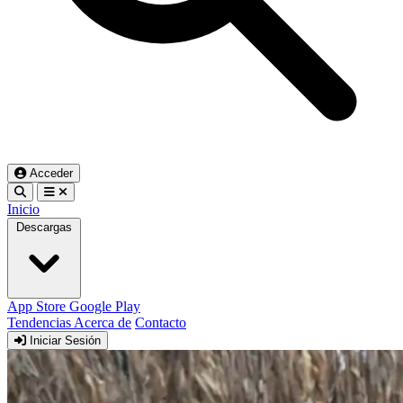
Acceder
Inicio
Descargas
App Store
Google Play
Tendencias
Acerca de
Contacto
Iniciar Sesión