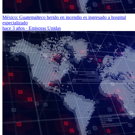
México: Guatemalteco herido en incendio es ingresado a hospital
especializado
hace 3 años
·
Emisoras Unidas