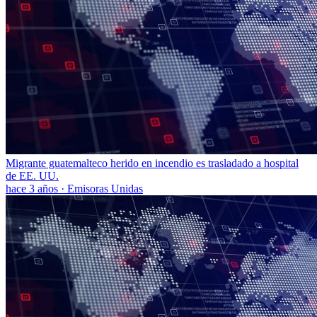
Migrante guatemalteco herido en incendio es trasladado a hospital
de EE. UU.
hace 3 años
·
Emisoras Unidas