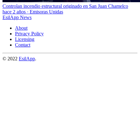
Controlan incendio estructural originado en San Juan Chamelco
hace 2 años
·
Emisoras Unidas
EsilApp News
About
Privacy Policy
Licensing
Contact
© 2022
EsilApp
.