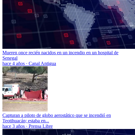
Mueren once recién nacidos en un incendio en un hospital de
Senegal
hace 4 años
·
Canal Antigua
Capturan a piloto de globo aerostático que se incendió en
Teotihuacán; estaba en...
hace 3 años
·
Prensa Libre