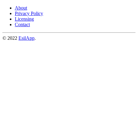
About
Privacy Policy
Licensing
Contact
© 2022
EsilApp
.