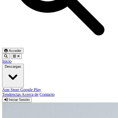
Acceder
Inicio
Descargas
App Store
Google Play
Tendencias
Acerca de
Contacto
Iniciar Sesión