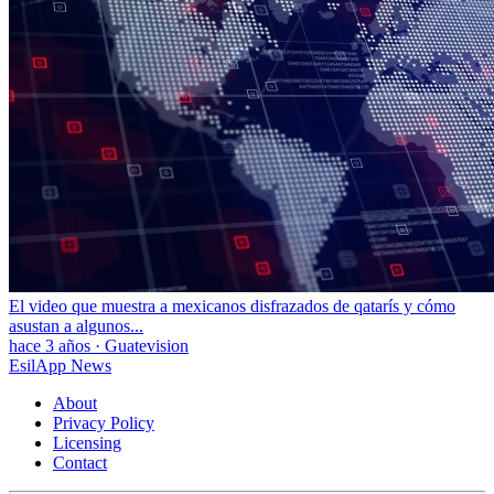
El video que muestra a mexicanos disfrazados de qatarís y cómo
asustan a algunos...
hace 3 años
·
Guatevision
EsilApp News
About
Privacy Policy
Licensing
Contact