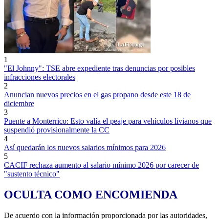
1
"El Johnny": TSE abre expediente tras denuncias por posibles
infracciones electorales
2
Anuncian nuevos precios en el gas propano desde este 18 de
diciembre
3
Puente a Monterrico: Esto valía el peaje para vehículos livianos que
suspendió provisionalmente la CC
4
Así quedarán los nuevos salarios mínimos para 2026
5
CACIF rechaza aumento al salario mínimo 2026 por carecer de
"sustento técnico"
OCULTA COMO ENCOMIENDA
De acuerdo con la información proporcionada por las autoridades,