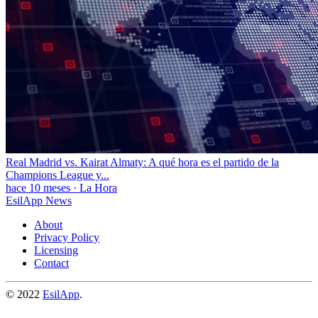
Real Madrid vs. Kairat Almaty: A qué hora es el partido de la
Champions League y...
hace 10 meses
·
La Hora
EsilApp News
About
Privacy Policy
Licensing
Contact
© 2022
EsilApp
.