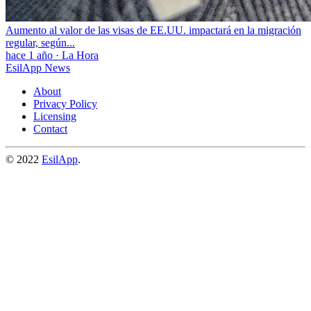
Aumento al valor de las visas de EE.UU. impactará en la migración
regular, según...
hace 1 año
·
La Hora
EsilApp News
About
Privacy Policy
Licensing
Contact
© 2022
EsilApp
.