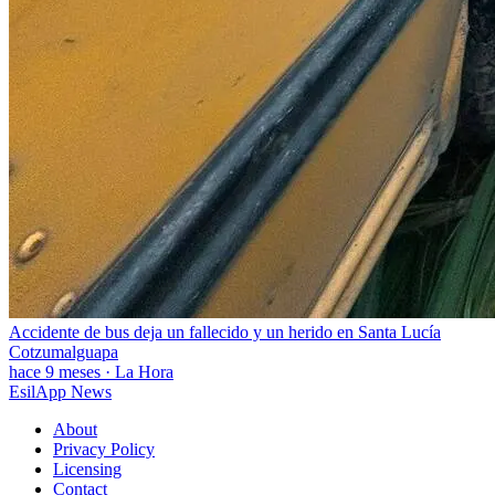
Accidente de bus deja un fallecido y un herido en Santa Lucía
Cotzumalguapa
hace 9 meses
·
La Hora
EsilApp News
About
Privacy Policy
Licensing
Contact