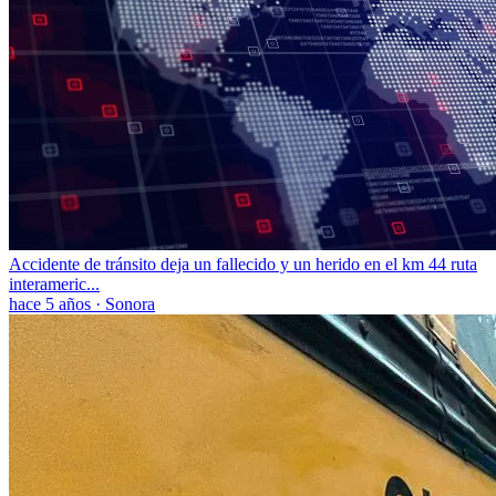
Accidente de tránsito deja un fallecido y un herido en el km 44 ruta
interameric...
hace 5 años
·
Sonora