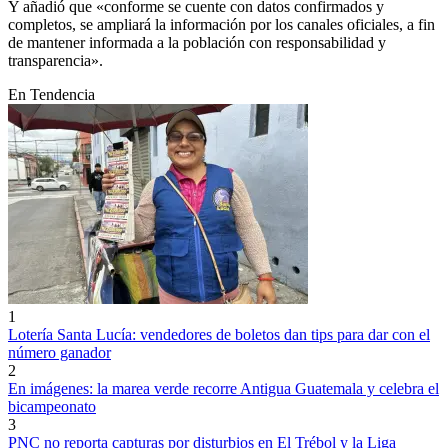
Y añadió que «conforme se cuente con datos confirmados y
completos, se ampliará la información por los canales oficiales, a fin
de mantener informada a la población con responsabilidad y
transparencia».
En Tendencia
1
Lotería Santa Lucía: vendedores de boletos dan tips para dar con el
número ganador
2
En imágenes: la marea verde recorre Antigua Guatemala y celebra el
bicampeonato
3
PNC no reporta capturas por disturbios en El Trébol y la Liga