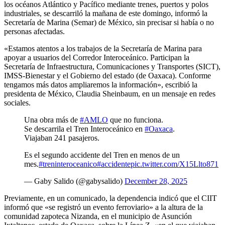
los océanos Atlántico y Pacífico mediante trenes, puertos y polos
industriales, se descarriló la mañana de este domingo, informó la
Secretaría de Marina (Semar) de México, sin precisar si había o no
personas afectadas.
«Estamos atentos a los trabajos de la Secretaría de Marina para
apoyar a usuarios del Corredor Interoceánico. Participan la
Secretaría de Infraestructura, Comunicaciones y Transportes (SICT),
IMSS-Bienestar y el Gobierno del estado (de Oaxaca). Conforme
tengamos más datos ampliaremos la información», escribió la
presidenta de México, Claudia Sheinbaum, en un mensaje en redes
sociales.
Una obra más de
#AMLO
que no funciona.
Se descarrila el Tren Interoceánico en
#Oaxaca
.
Viajaban 241 pasajeros.
Es el segundo accidente del Tren en menos de un
mes.
#treninteroceanico
#accidente
pic.twitter.com/X15Llto871
— Gaby Salido (@gabysalido)
December 28, 2025
Previamente, en un comunicado, la dependencia indicó que el CIIT
informó que «se registró un evento ferroviario» a la altura de la
comunidad zapoteca Nizanda, en el municipio de Asunción