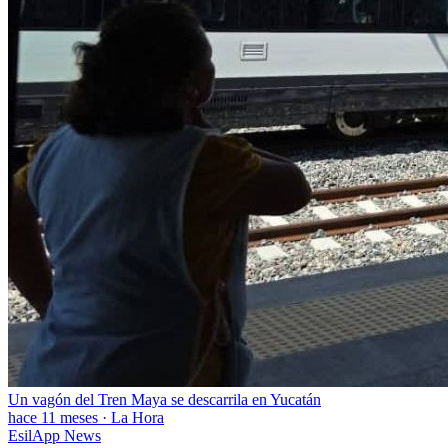
Un vagón del Tren Maya se descarrila en Yucatán
hace 11 meses
·
La Hora
EsilApp News